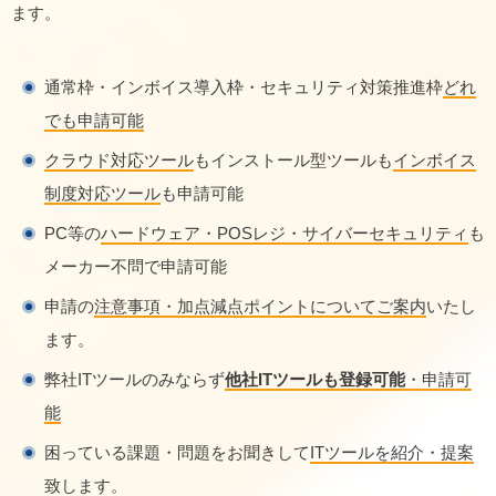
ます。
通常枠・インボイス導入枠・セキュリティ対策推進枠
どれ
でも申請可能
クラウド対応ツール
もインストール型ツールも
インボイス
制度対応ツール
も申請可能
PC等の
ハードウェア・POSレジ・サイバーセキュリティ
も
メーカー不問で申請可能
申請の
注意事項・加点減点ポイントについてご案内
いたし
ます。
弊社ITツールのみならず
他社ITツールも登録可能
・申請可
能
困っている課題・問題をお聞きして
ITツールを紹介・提案
致します。