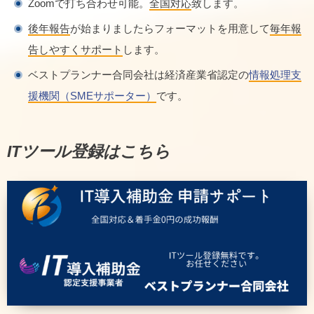
Zoomで打ち合わせ可能。
全国対応
致します。
後年報告
が始まりましたらフォーマットを用意して
毎年報
告しやすくサポート
します。
ベストプランナー合同会社は経済産業省認定の
情報処理支
援機関（SMEサポーター）
です。
ITツール登録はこちら