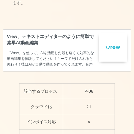
ます。
Vrew、テキストエディターのように簡単で
素早AI動画編集
「Vrew」を使って、AIを活用した最も速くて効率的な
動画編集を体験してください！キーワドだけ入れると
終わり！後はAIが自動で動画を作ってくれます。音声
分析による自動字幕、素早いカット編集、30種以上の
AI音声、様々な無料素材が全て揃っています。
YouTubeからショート動画、企業プロモーション、教
育、案内動画まで、簡単かつ手軽に作成できます。動
該当するプロセス
P-06
画編集はもう難しいと思わず、Vrewで始めてみてくだ
さい！
クラウド化
〇
インボイス対応
×