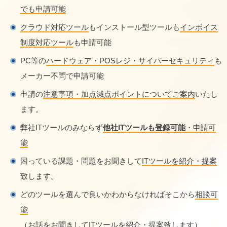
でも申請可能
クラウド対応ツール
もインストール型ツールも
インボイス
制度対応ツール
も申請可能
PC等の
ハードウェア・POSレジ・サイバーセキュリティ
も
メーカー不問で申請可能
申請の
注意事項・加点減点ポイントについてご案内
いたし
ます。
弊社ITツールのみならず
他社ITツールも登録可能
・申請可
能
困っている課題・問題をお聞きして
ITツールを紹介・提案
致します。
どのツールを選んで良いかわからなければそこから
相談可
能
（お話をお聞きしてITツールを紹介・提案致します）