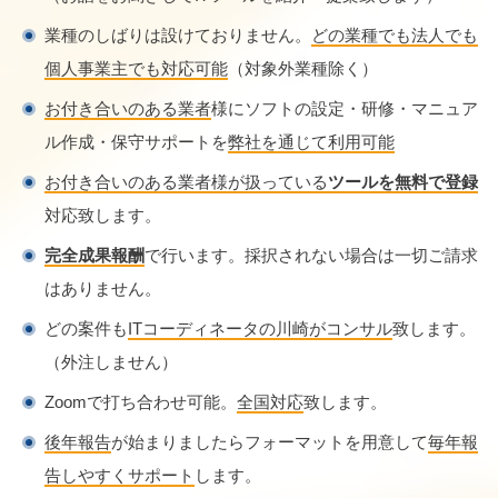
業種のしばりは設けておりません。
どの業種でも法人でも
個人事業主でも対応可能
（対象外業種除く）
お付き合いのある業者
様にソフトの設定・研修・マニュア
ル作成・保守サポートを
弊社を通じて利用可能
お付き合いのある業者様が扱っている
ツールを無料で登録
対応致します。
完全成果報酬
で行います。採択されない場合は一切ご請求
はありません。
どの案件も
ITコーディネータの川崎がコンサル
致します。
（外注しません）
Zoomで打ち合わせ可能。
全国対応
致します。
後年報告
が始まりましたらフォーマットを用意して
毎年報
告しやすくサポート
します。