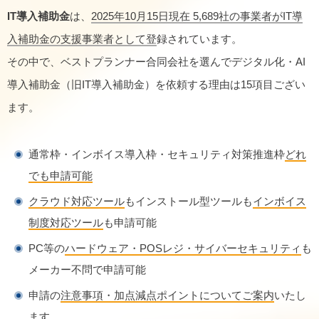
IT導入補助金
は、
2025年10月15日現在 5,689社の事業者がIT導
入補助金の支援事業者として登
録されています。
その中で、ベストプランナー合同会社を選んでデジタル化・AI
導入補助金（旧IT導入補助金）を依頼する理由は15項目ござい
ます。
通常枠・インボイス導入枠・セキュリティ対策推進枠
どれ
でも申請可能
クラウド対応ツール
もインストール型ツールも
インボイス
制度対応ツール
も申請可能
PC等の
ハードウェア・POSレジ・サイバーセキュリティ
も
メーカー不問で申請可能
申請の
注意事項・加点減点ポイントについてご案内
いたし
ます。