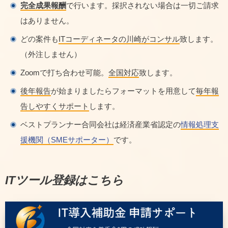
完全成果報酬
で行います。採択されない場合は一切ご請求
はありません。
どの案件も
ITコーディネータの川崎がコンサル
致します。
（外注しません）
Zoomで打ち合わせ可能。
全国対応
致します。
後年報告
が始まりましたらフォーマットを用意して
毎年報
告しやすくサポート
します。
ベストプランナー合同会社は経済産業省認定の
情報処理支
援機関（SMEサポーター）
です。
ITツール登録はこちら