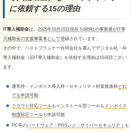
に依頼する15の理由
IT導入補助金
は、
2025年10月15日現在 5,689社の事業者がIT導
入補助金の支援事業者として登
録されています。
その中で、ベストプランナー合同会社を選んでデジタル化・AI
導入補助金（旧IT導入補助金）を依頼する理由は15項目ござい
ます。
通常枠・インボイス導入枠・セキュリティ対策推進枠
どれ
でも申請可能
クラウド対応ツール
もインストール型ツールも
インボイス
制度対応ツール
も申請可能
PC等の
ハードウェア・POSレジ・サイバーセキュリティ
も