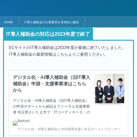
HOME
IT導入補助金の公募要領を具体的に解説
【補助金対応は2023年度で終了】ECサイト構築のITツールはMakeShop
IT導入補助金の対応は2023年度で終了
ECサイトのIT導入補助金は2023年度が最後に終了いたしました。
IT導入補助金の最新情報はこちらよりご参照ください。
デジタル化・AI導入補助金（旧IT導入
補助金）申請・支援事業者はこちら
から
デジタル化・AI導入補助金（旧IT導入補助金）
の申請サポートから納品までトータル支援事業
者 埼玉県さいたま市で「ITコーディネータ」の
資格を持ち、経済産業省の「スマートSMEサポ
ーター」の認定を頂いているベストプランナー
デジタル化・AI導入補助金とSNS運用支援 | 埼玉のベストプランナー
合同会社は、中小企業の生産性向上をITで叶え
るため、デジタル化・AI導入補助金（旧IT導入