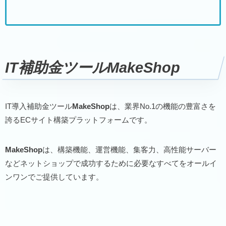
補助金）の申請サポート～納品～報告までのト
ータル支援をサポートしている支援事業者で
す。 デジタル化・AI導入補助金（旧IT導入補助
金）の申請サポートは支援事業者のベストプラ
ンナー合同会社 ※基本的にZoom等のWeb会議
でお話を聞きながらご提案いたします。 IT導入
IT補助金ツールMakeShop
補助金のITツール登録や…
IT導入補助金ツール
MakeShop
は、業界No.1の機能の豊富さを
誇るECサイト構築プラットフォームです。
MakeShop
は、構築機能、運営機能、集客力、高性能サーバー
などネットショップで成功するために必要なすべてをオールイ
ンワンでご提供しています。