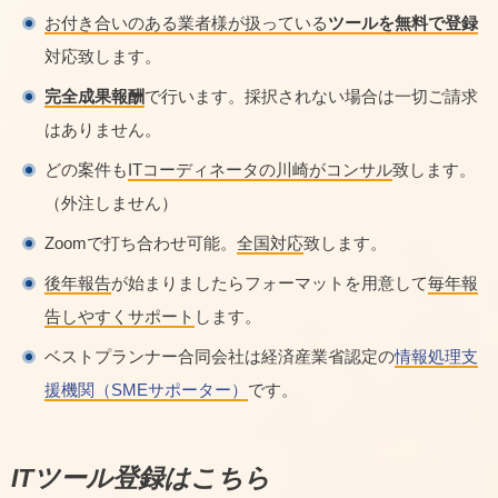
お付き合いのある業者様が扱っている
ツールを無料で登録
対応致します。
完全成果報酬
で行います。採択されない場合は一切ご請求
はありません。
どの案件も
ITコーディネータの川崎がコンサル
致します。
（外注しません）
Zoomで打ち合わせ可能。
全国対応
致します。
後年報告
が始まりましたらフォーマットを用意して
毎年報
告しやすくサポート
します。
ベストプランナー合同会社は経済産業省認定の
情報処理支
援機関（SMEサポーター）
です。
ITツール登録はこちら