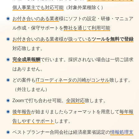
個人事業主でも対応可能
（対象外業種除く）
お付き合いのある業者
様にソフトの設定・研修・マニュア
ル作成・保守サポートを
弊社を通じて利用可能
お付き合いのある業者様が扱っている
ツールを無料で登録
対応致します。
完全成果報酬
で行います。採択されない場合は一切ご請求
はありません。
どの案件も
ITコーディネータの川崎がコンサル
致します。
（外注しません）
Zoomで打ち合わせ可能。
全国対応
致します。
後年報告
が始まりましたらフォーマットを用意して
毎年報
告しやすくサポート
します。
ベストプランナー合同会社は経済産業省認定の
情報処理支