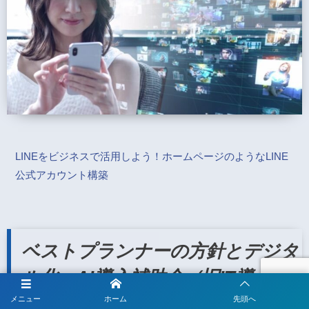
LINEをビジネスで活用しよう！ホームページのようなLINE
公式アカウント構築
ベストプランナーの方針とデジタ
ル化・AI導入補助金（旧IT導入補
助金）のポイント
メニュー
ホーム
先頭へ