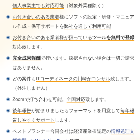
個人事業主でも対応可能
（対象外業種除く）
お付き合いのある業者
様にソフトの設定・研修・マニュア
ル作成・保守サポートを
弊社を通じて利用可能
お付き合いのある業者様が扱っている
ツールを無料で登録
対応致します。
完全成果報酬
で行います。採択されない場合は一切ご請求
はありません。
どの案件も
ITコーディネータの川崎がコンサル
致します。
（外注しません）
Zoomで打ち合わせ可能。
全国対応
致します。
後年報告
が始まりましたらフォーマットを用意して
毎年報
告しやすくサポート
します。
ベストプランナー合同会社は経済産業省認定の
情報処理支