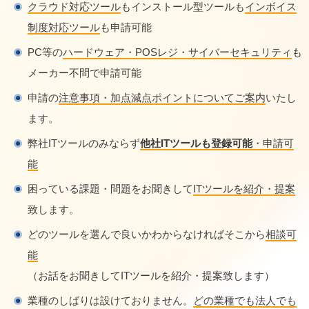
クラウド対応ツール
もインストール型ツールも
インボイス
制度対応ツール
も申請可能
PC等の
ハードウェア・POSレジ・サイバーセキュリティ
も
メーカー不問で申請可能
申請の
注意事項・加点減点ポイントについてご案内
いたし
ます。
弊社ITツールのみならず
他社ITツールも登録可能
・申請可
能
困っている課題・問題をお聞きして
ITツールを紹介・提案
致します。
どのツールを選んで良いかわからなければそこから
相談可
能
（お話をお聞きしてITツールを紹介・提案致します）
業種のしばりは設けておりません。
どの業種でも法人でも