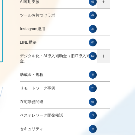
AI運用支援
66
ツールお片づけラボ
49
Instagram運用
38
LINE構築
64
デジタル化・AI導入補助金（旧IT導入補助
148
金）
助成金・規程
6
リモートワーク事例
23
在宅勤務関連
66
ベステレワーク開発秘話
3
セキュリティ
9