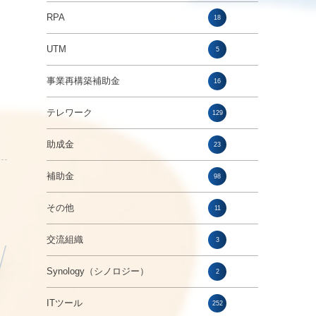
RPA
18
UTM
5
事業再構築補助金
16
テレワーク
129
助成金
23
補助金
98
その他
11
交流組織
3
Synology（シノロジー）
2
ITツール
252