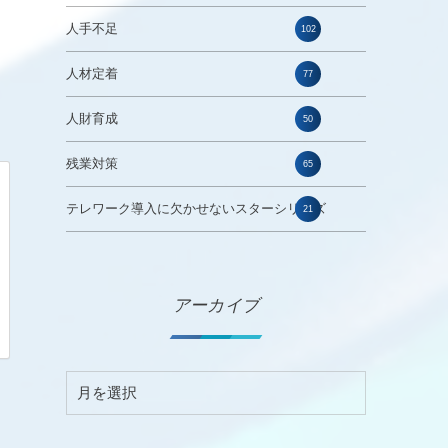
人手不足
102
人材定着
77
人財育成
50
残業対策
65
テレワーク導入に欠かせないスターシリーズ
21
アーカイブ