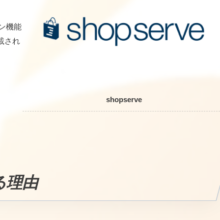
ン機能
載され
shopserve
る理由