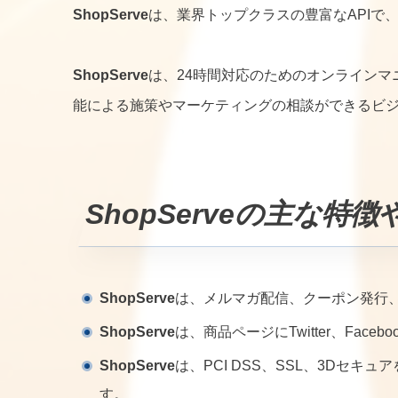
ShopServe
は、業界トップクラスの豊富なAPIで
ShopServe
は、24時間対応のためのオンライン
能による施策やマーケティングの相談ができるビ
ShopServe
の主な特徴
ShopServe
は、メルマガ配信、クーポン発行
ShopServe
は、商品ページにTwitter、Faceb
ShopServe
は、PCI DSS、SSL、3Dセ
す。