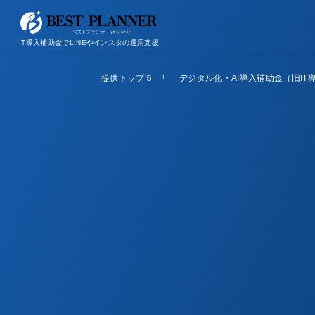
お問い合わせ
会社概要/特定商取引法に基づく表記
IT導入補助金でLINEやインスタの運用支援
提供トップ５
Top5
デジタル化・AI導入補助金（旧IT