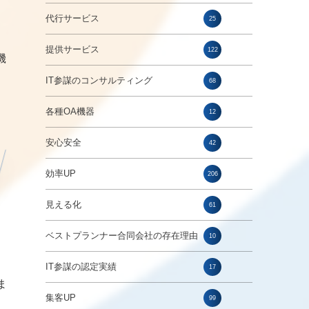
代行サービス
25
提供サービス
122
機
IT参謀のコンサルティング
68
各種OA機器
12
安心安全
42
効率UP
206
見える化
61
ベストプランナー合同会社の存在理由
10
IT参謀の認定実績
17
ま
集客UP
99