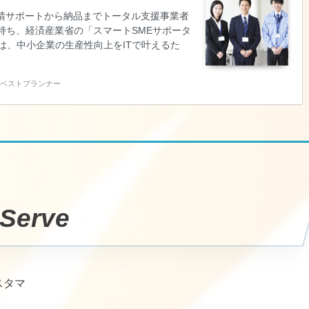
申請サポートから納品までトータル支援事業者
持ち、経済産業省の「スマートSMEサポータ
は、中小企業の生産性向上をITで叶えるた
）の申請サポート～納品～報告までのトータル
化・AI導入補助金（旧IT導入補助金）の申請
玉のベストプランナー
※基本的にZoom等のWeb会議でお話を聞き
ル登録や…
erve
スタマ