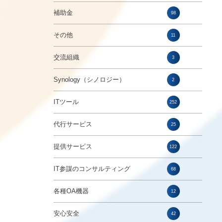
補助金
98
その他
11
交流組織
3
Synology（シノロジー）
2
ITツール
252
代行サービス
25
提供サービス
122
IT参謀のコンサルティング
68
各種OA機器
12
安心安全
42