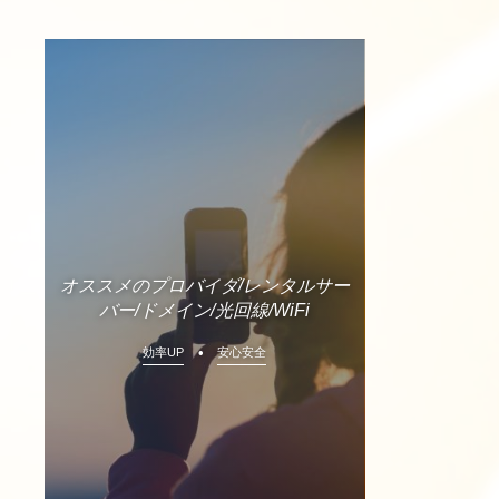
オススメのプロバイダ/レンタルサー
バー/ドメイン/光回線/WiFi
効率UP
安心安全