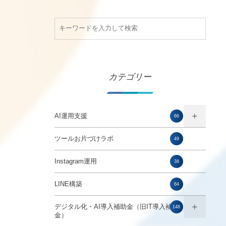
カテゴリー
AI運用支援
66
ツールお片づけラボ
49
Instagram運用
38
LINE構築
64
デジタル化・AI導入補助金（旧IT導入補助
148
金）