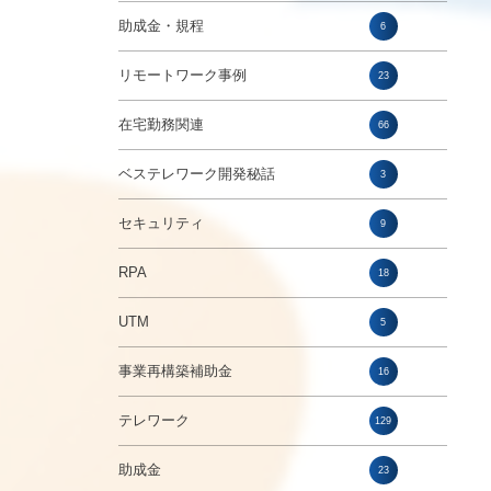
助成金・規程
6
リモートワーク事例
23
在宅勤務関連
66
ベステレワーク開発秘話
3
セキュリティ
9
RPA
18
UTM
5
事業再構築補助金
16
テレワーク
129
助成金
23