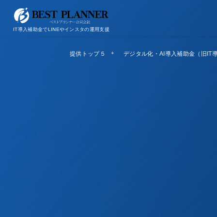
お問い合わせ
会社概要/特定商取引法に基づく表記
IT導入補助金でLINEやインスタの運用支援
提供トップ５
Top5
デジタル化・AI導入補助金（旧IT