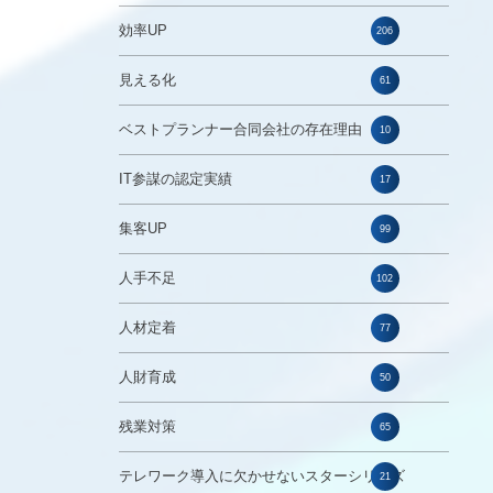
効率UP
206
見える化
61
ベストプランナー合同会社の存在理由
10
IT参謀の認定実績
17
集客UP
99
人手不足
102
人材定着
77
人財育成
50
残業対策
65
テレワーク導入に欠かせないスターシリーズ
21