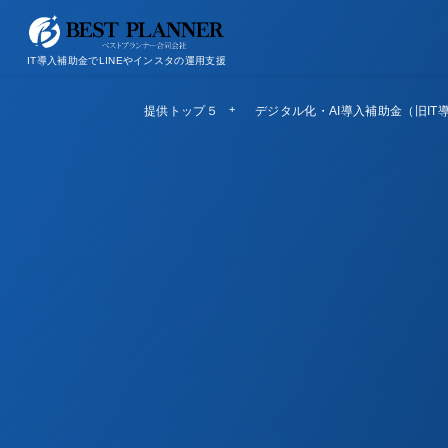
お問い合わせ
会社概要/特定商取引法に基づく表記
IT導入補助金でLINEやインスタの運用支援
提供トップ５
Top5
デジタル化・AI導入補助金（旧IT