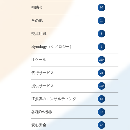
補助金
96
その他
11
交流組織
3
Synology（シノロジー）
2
ITツール
250
代行サービス
25
提供サービス
120
IT参謀のコンサルティング
68
各種OA機器
12
安心安全
42