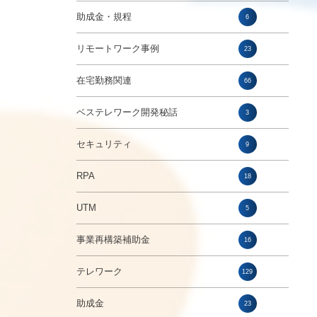
助成金・規程
6
リモートワーク事例
23
在宅勤務関連
66
ベステレワーク開発秘話
3
セキュリティ
9
RPA
18
UTM
5
事業再構築補助金
16
テレワーク
129
助成金
23