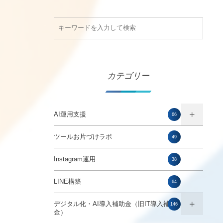
カテゴリー
AI運用支援
66
ツールお片づけラボ
49
Instagram運用
38
LINE構築
64
デジタル化・AI導入補助金（旧IT導入補助
146
金）