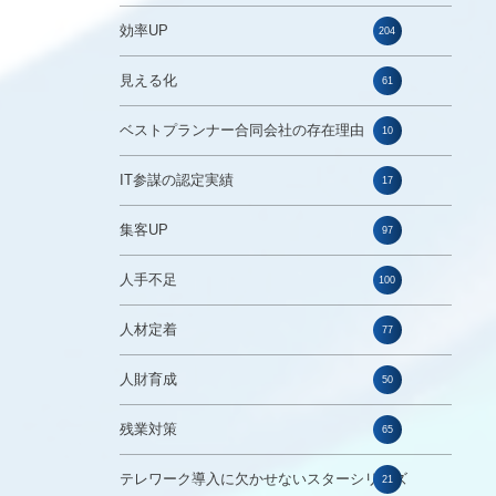
効率UP
204
見える化
61
ベストプランナー合同会社の存在理由
10
IT参謀の認定実績
17
集客UP
97
人手不足
100
人材定着
77
人財育成
50
残業対策
65
テレワーク導入に欠かせないスターシリーズ
21