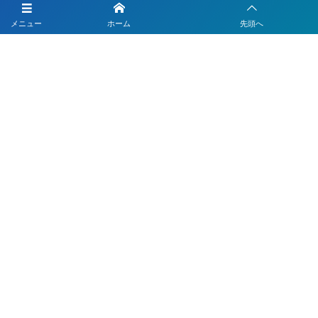
LINEを活用した採用活動
メニュー
ホーム
先頭へ
【注目】公式LINEを90分9900円で作成します
4つのLINEシステムが全部入り！ベストDXパック
Instagramの運用代行はベストプランナー
〒330-0843 埼玉県さいたま市大宮区吉敷町1-64-1-601
お電話でのお問合わせはこちら
048-812-5551
受付時間 9:00〜18:00(平日)