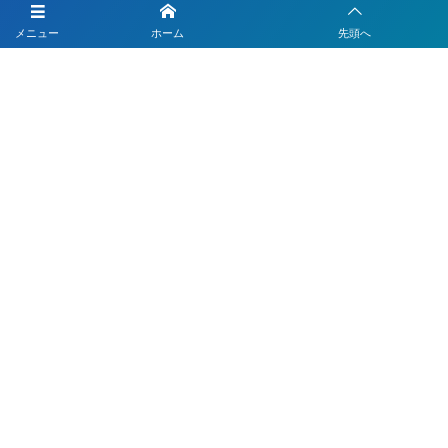
LINEを活用した採用活動
メニュー
ホーム
先頭へ
【注目】公式LINEを90分9900円で作成します
4つのLINEシステムが全部入り！ベストDXパック
Instagramの運用代行はベストプランナー
〒330-0843 埼玉県さいたま市大宮区吉敷町1-64-1-601
お電話でのお問合わせはこちら
048-812-5551
受付時間 9:00〜18:00(平日)