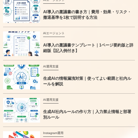
AI導入の稟議書の書き方｜費用・効果・リスク・
撤退基準を1枚で説明する方法
AIエージェント
AI導入の稟議書テンプレート｜1ページ要約版と詳
細版【記入例付き】
AI運用支援
生成AIの情報漏洩対策｜使ってよい範囲と社内ル
ールを解説
AI運用支援
生成AI社内ルールの作り方｜入力禁止情報と部署
別ルール
Instagram運用