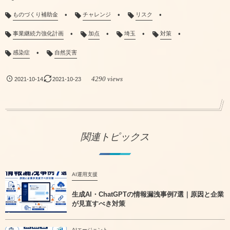
ものづくり補助金
チャレンジ
リスク
事業継続力強化計画
加点
埼玉
対策
感染症
自然災害
4290 views
2021-10-14
2021-10-23
関連トピックス
AI運用支援
生成AI・ChatGPTの情報漏洩事例7選｜原因と企業
が見直すべき対策
AIエージェント