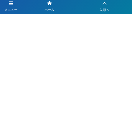
LINEを活用した採用活動
メニュー
ホーム
先頭へ
【注目】公式LINEを90分9900円で作成します
4つのLINEシステムが全部入り！ベストDXパック
Instagramの運用代行はベストプランナー
〒330-0843 埼玉県さいたま市大宮区吉敷町1-64-1-601
お電話でのお問合わせはこちら
048-812-5551
受付時間 9:00〜18:00(平日)