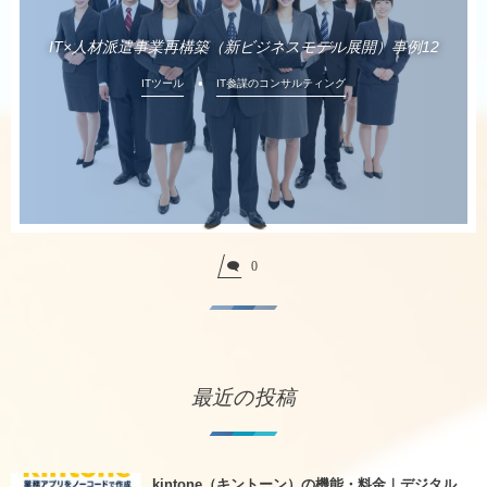
IT×人材派遣事業再構築（新ビジネスモデル展開）事例12
ITツール
IT参謀のコンサルティング
0
最近の投稿
kintone（キントーン）の機能・料金｜デジタル