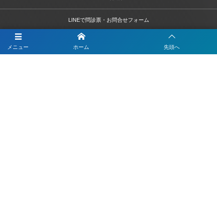
LINEで問診票・お問合せフォーム
LINEを活用した採用活動
メニュー
ホーム
先頭へ
【注目】公式LINEを90分9900円で作成します
4つのLINEシステムが全部入り！ベストDXパック
Instagramの運用代行はベストプランナー
〒330-0843 埼玉県さいたま市大宮区吉敷町1-64-1-601
お電話でのお問合わせはこちら
048-812-5551