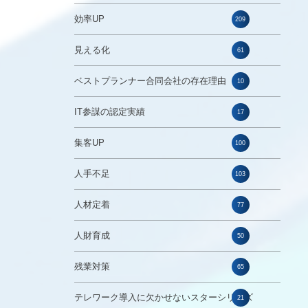
効率UP
209
見える化
61
ベストプランナー合同会社の存在理由
10
IT参謀の認定実績
17
集客UP
100
人手不足
103
人材定着
77
人財育成
50
残業対策
65
テレワーク導入に欠かせないスターシリーズ
21