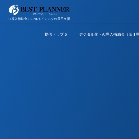
お問い合わせ
会社概要/特定商取引法に基づく表記
IT導入補助金でLINEやインスタの運用支援
提供トップ５
Top5
デジタル化・AI導入補助金（旧IT