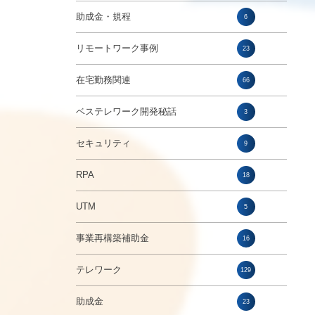
助成金・規程
6
リモートワーク事例
23
在宅勤務関連
66
ベステレワーク開発秘話
3
セキュリティ
9
RPA
18
UTM
5
事業再構築補助金
16
テレワーク
129
助成金
23