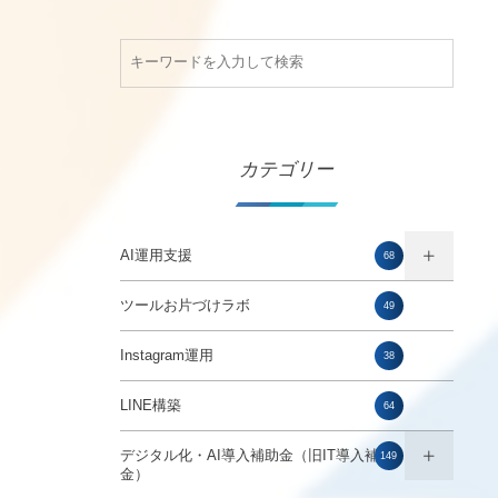
カテゴリー
AI運用支援
68
ツールお片づけラボ
49
Instagram運用
38
LINE構築
64
デジタル化・AI導入補助金（旧IT導入補助
149
金）