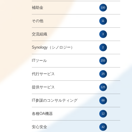
補助金
100
その他
11
交流組織
3
Synology（シノロジー）
2
ITツール
255
代行サービス
25
提供サービス
125
IT参謀のコンサルティング
68
各種OA機器
12
安心安全
42