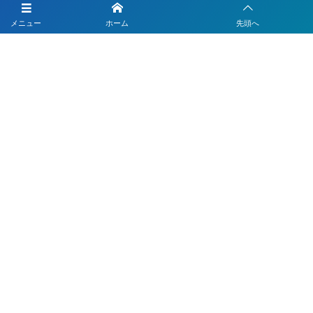
LINEを活用した採用活動
メニュー
ホーム
先頭へ
【注目】公式LINEを90分9900円で作成します
4つのLINEシステムが全部入り！ベストDXパック
Instagramの運用代行はベストプランナー
〒330-0843 埼玉県さいたま市大宮区吉敷町1-64-1-601
お電話でのお問合わせはこちら
048-812-5551
受付時間 9:00〜18:00(平日)