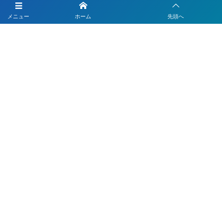
LINEを活用した採用活動
メニュー
ホーム
先頭へ
【注目】公式LINEを90分9900円で作成します
4つのLINEシステムが全部入り！ベストDXパック
Instagramの運用代行はベストプランナー
〒330-0843 埼玉県さいたま市大宮区吉敷町1-64-1-601
お電話でのお問合わせはこちら
048-812-5551
受付時間 9:00〜18:00(平日)