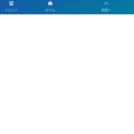
LINEを活用した採用活動
メニュー
ホーム
先頭へ
【注目】公式LINEを90分9900円で作成します
4つのLINEシステムが全部入り！ベストDXパック
Instagramの運用代行はベストプランナー
〒330-0843 埼玉県さいたま市大宮区吉敷町1-64-1-601
お電話でのお問合わせはこちら
048-812-5551
受付時間 9:00〜18:00(平日)