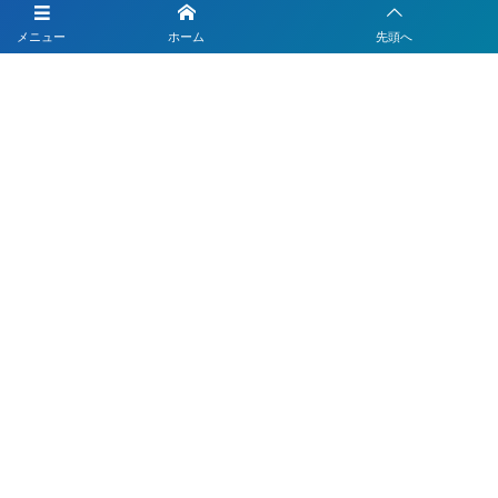
LINEを活用した採用活動
メニュー
ホーム
先頭へ
【注目】公式LINEを90分9900円で作成します
4つのLINEシステムが全部入り！ベストDXパック
Instagramの運用代行はベストプランナー
〒330-0843 埼玉県さいたま市大宮区吉敷町1-64-1-601
お電話でのお問合わせはこちら
048-812-5551
受付時間 9:00〜18:00(平日)