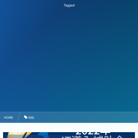
Tagged
HOME
供給