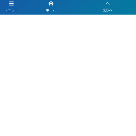
LINEを活用した採用活動
メニュー
ホーム
先頭へ
【注目】公式LINEを90分9900円で作成します
4つのLINEシステムが全部入り！ベストDXパック
Instagramの運用代行はベストプランナー
〒330-0843 埼玉県さいたま市大宮区吉敷町1-64-1-601
お電話でのお問合わせはこちら
048-812-5551
受付時間 9:00〜18:00(平日)