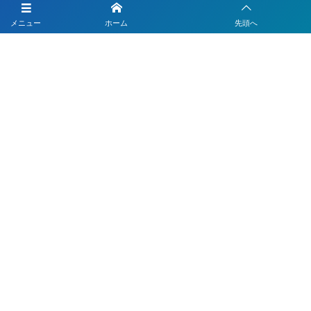
LINEを活用した採用活動
メニュー
ホーム
先頭へ
【注目】公式LINEを90分9900円で作成します
4つのLINEシステムが全部入り！ベストDXパック
Instagramの運用代行はベストプランナー
〒330-0843 埼玉県さいたま市大宮区吉敷町1-64-1-601
お電話でのお問合わせはこちら
048-812-5551
受付時間 9:00〜18:00(平日)