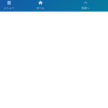
LINEを活用した採用活動
メニュー
ホーム
先頭へ
【注目】公式LINEを90分9900円で作成します
4つのLINEシステムが全部入り！ベストDXパック
Instagramの運用代行はベストプランナー
〒330-0843 埼玉県さいたま市大宮区吉敷町1-64-1-601
お電話でのお問合わせはこちら
048-812-5551
受付時間 9:00〜18:00(平日)