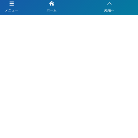
LINEを活用した採用活動
メニュー
ホーム
先頭へ
【注目】公式LINEを90分9900円で作成します
4つのLINEシステムが全部入り！ベストDXパック
Instagramの運用代行はベストプランナー
〒330-0843 埼玉県さいたま市大宮区吉敷町1-64-1-601
お電話でのお問合わせはこちら
048-812-5551
受付時間 9:00〜18:00(平日)