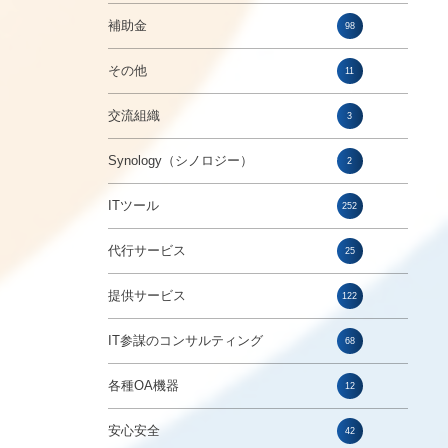
補助金
98
その他
11
交流組織
3
Synology（シノロジー）
2
ITツール
252
代行サービス
25
提供サービス
122
IT参謀のコンサルティング
68
各種OA機器
12
安心安全
42