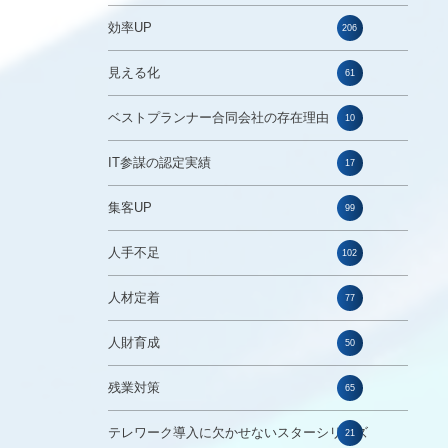
効率UP
206
見える化
61
ベストプランナー合同会社の存在理由
10
IT参謀の認定実績
17
集客UP
99
人手不足
102
人材定着
77
人財育成
50
残業対策
65
テレワーク導入に欠かせないスターシリーズ
21