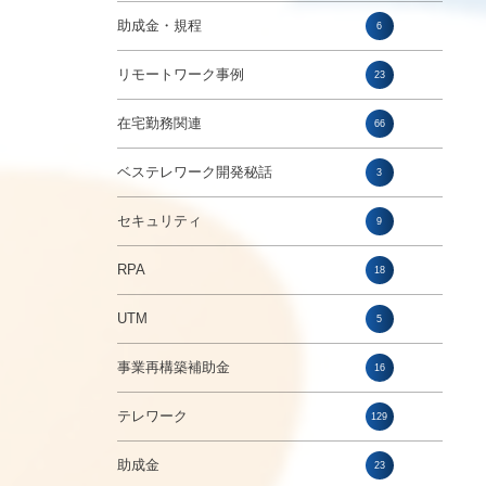
助成金・規程
6
リモートワーク事例
23
在宅勤務関連
66
ベステレワーク開発秘話
3
セキュリティ
9
RPA
18
UTM
5
事業再構築補助金
16
テレワーク
129
助成金
23