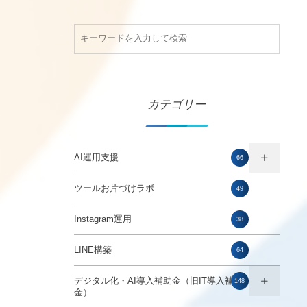
カテゴリー
AI運用支援
66
ツールお片づけラボ
49
Instagram運用
38
LINE構築
64
デジタル化・AI導入補助金（旧IT導入補助
148
金）