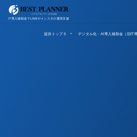
お問い合わせ
会社概要/特定商取引法に基づく表記
IT導入補助金でLINEやインスタの運用支援
提供トップ５
Top5
デジタル化・AI導入補助金（旧IT