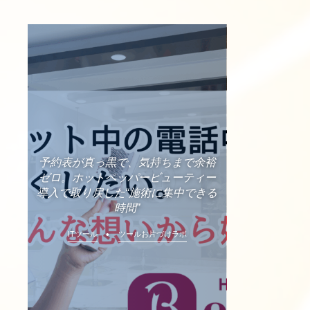
予約表が真っ黒で、気持ちまで余裕
ゼロ。ホットペッパービューティー
導入で取り戻した“施術に集中できる
時間”
ITツール
ツールお片づけラボ