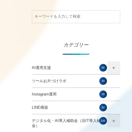
カテゴリー
AI運用支援
68
ツールお片づけラボ
49
Instagram運用
38
LINE構築
64
デジタル化・AI導入補助金（旧IT導入補助
149
金）