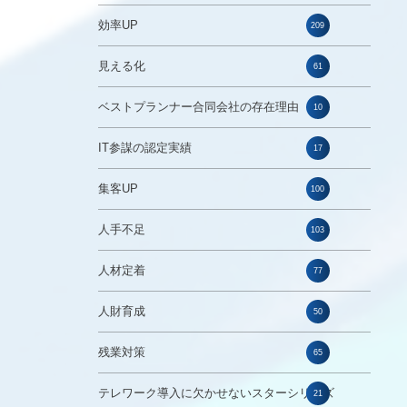
効率UP
209
見える化
61
ベストプランナー合同会社の存在理由
10
IT参謀の認定実績
17
集客UP
100
人手不足
103
人材定着
77
人財育成
50
残業対策
65
テレワーク導入に欠かせないスターシリーズ
21