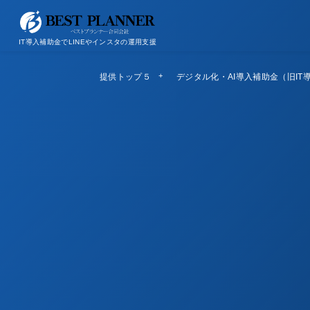
お問い合わせ
会社概要/特定商取引法に基づく表記
IT導入補助金でLINEやインスタの運用支援
提供トップ５
Top5
デジタル化・AI導入補助金（旧IT