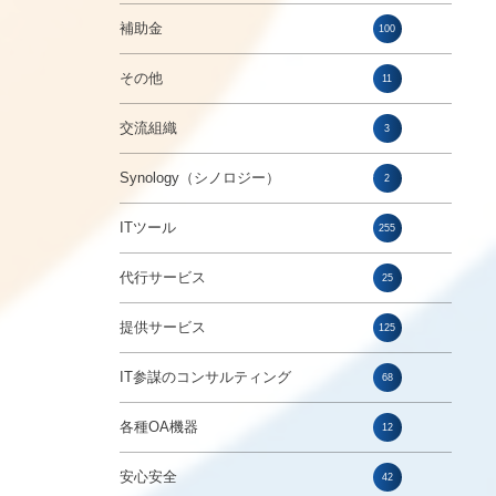
補助金
100
その他
11
交流組織
3
Synology（シノロジー）
2
ITツール
255
代行サービス
25
提供サービス
125
IT参謀のコンサルティング
68
各種OA機器
12
安心安全
42