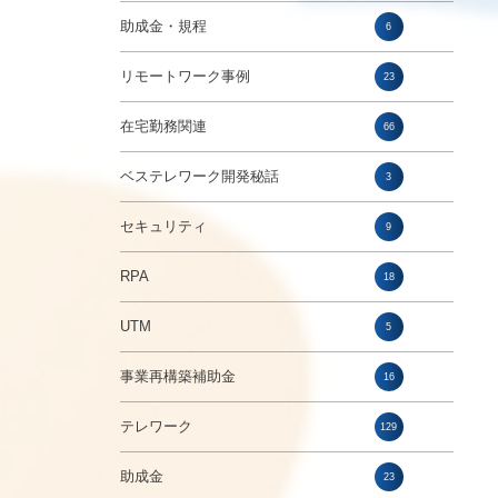
助成金・規程
6
リモートワーク事例
23
在宅勤務関連
66
ベステレワーク開発秘話
3
セキュリティ
9
RPA
18
UTM
5
事業再構築補助金
16
テレワーク
129
助成金
23