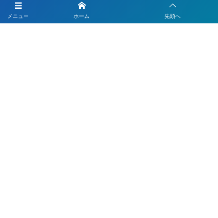
LINEを活用した採用活動
メニュー
ホーム
先頭へ
【注目】公式LINEを90分9900円で作成します
4つのLINEシステムが全部入り！ベストDXパック
Instagramの運用代行はベストプランナー
〒330-0843 埼玉県さいたま市大宮区吉敷町1-64-1-601
お電話でのお問合わせはこちら
048-812-5551
受付時間 9:00〜18:00(平日)