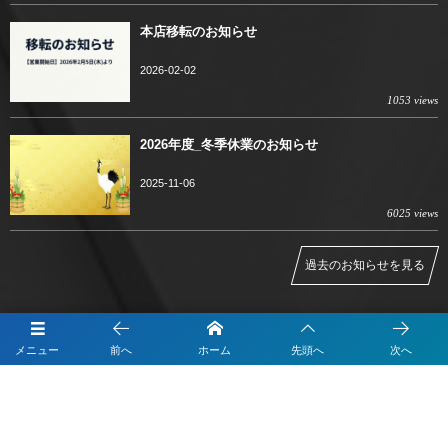
本店移転のお知らせ
2026-02-02
1053 views
2026年度_冬季休業のお知らせ
2025-11-06
6025 views
過去のお知らせを見る
メニュー
前へ
ホーム
先頭へ
次へ
IT参謀のベストプランナー
IT導入補助金の申請サポート