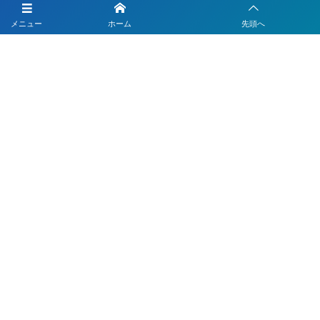
LINEを活用した採用活動
メニュー
ホーム
先頭へ
【注目】公式LINEを90分9900円で作成します
4つのLINEシステムが全部入り！ベストDXパック
Instagramの運用代行はベストプランナー
〒330-0843 埼玉県さいたま市大宮区吉敷町1-64-1-601
お電話でのお問合わせはこちら
048-812-5551
受付時間 9:00〜18:00(平日)