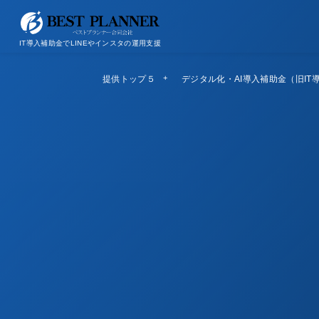
お問い合わせ
会社概要/特定商取引法に基づく表記
IT導入補助金でLINEやインスタの運用支援
提供トップ５
Top5
デジタル化・AI導入補助金（旧IT