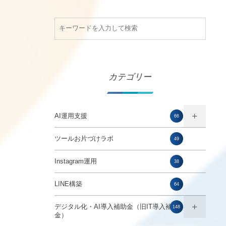
カテゴリー
AI運用支援
66
ツールお片づけラボ
49
Instagram運用
38
LINE構築
64
デジタル化・AI導入補助金（旧IT導入補助
148
金）