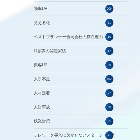
効率UP
206
見える化
61
ベストプランナー合同会社の存在理由
10
IT参謀の認定実績
17
集客UP
99
人手不足
102
人材定着
77
人財育成
50
残業対策
65
テレワーク導入に欠かせないスターシリーズ
21