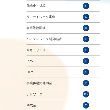
助成金・規程
6
リモートワーク事例
23
在宅勤務関連
66
ベステレワーク開発秘話
3
セキュリティ
9
RPA
18
UTM
5
事業再構築補助金
16
テレワーク
129
助成金
23