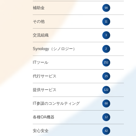
補助金
98
その他
11
交流組織
3
Synology（シノロジー）
2
ITツール
252
代行サービス
25
提供サービス
122
IT参謀のコンサルティング
68
各種OA機器
12
安心安全
42