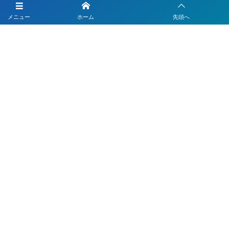
LINEを活用した採用活動
メニュー
ホーム
先頭へ
【注目】公式LINEを90分9900円で作成します
4つのLINEシステムが全部入り！ベストDXパック
Instagramの運用代行はベストプランナー
〒330-0843 埼玉県さいたま市大宮区吉敷町1-64-1-601
お電話でのお問合わせはこちら
048-812-5551
受付時間 9:00〜18:00(平日)