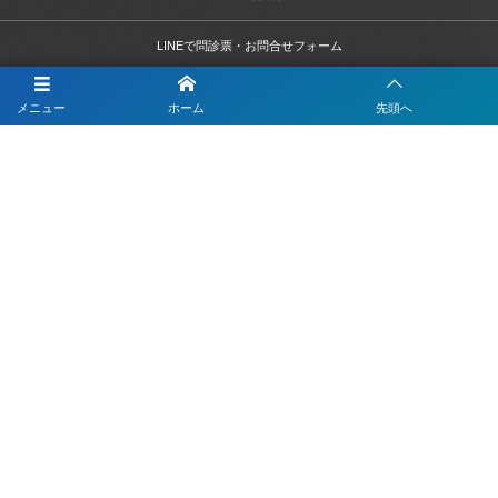
LINEで問診票・お問合せフォーム
LINEを活用した採用活動
メニュー
ホーム
先頭へ
【注目】公式LINEを90分9900円で作成します
4つのLINEシステムが全部入り！ベストDXパック
Instagramの運用代行はベストプランナー
〒330-0843 埼玉県さいたま市大宮区吉敷町1-64-1-601
お電話でのお問合わせはこちら
048-812-5551