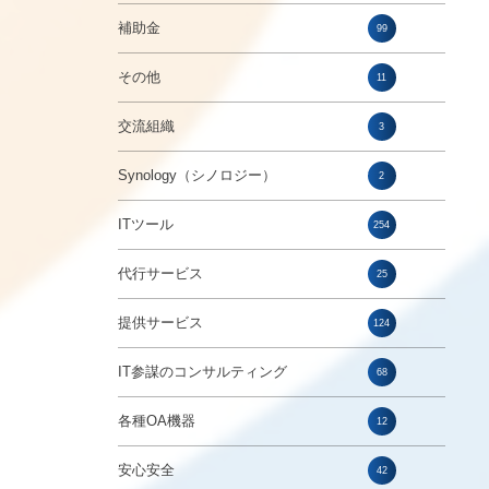
補助金
99
その他
11
交流組織
3
Synology（シノロジー）
2
ITツール
254
代行サービス
25
提供サービス
124
IT参謀のコンサルティング
68
各種OA機器
12
安心安全
42