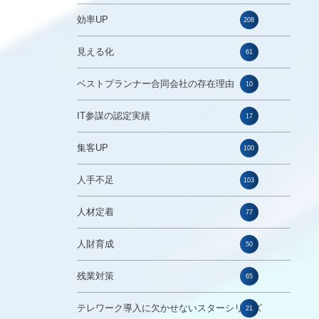
効率UP
208
見える化
61
ベストプランナー合同会社の存在理由
10
IT参謀の認定実績
17
集客UP
100
人手不足
103
人材定着
77
人財育成
50
残業対策
65
テレワーク導入に欠かせないスターシリーズ
21