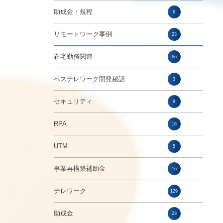
助成金・規程
6
リモートワーク事例
23
在宅勤務関連
66
ベステレワーク開発秘話
3
セキュリティ
9
RPA
18
UTM
5
事業再構築補助金
16
テレワーク
129
助成金
23