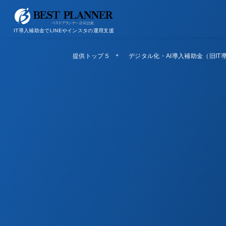
お問い合わせ
会社概要/特定商取引法に基づく表記
IT導入補助金でLINEやインスタの運用支援
提供トップ５
Top5
デジタル化・AI導入補助金（旧IT