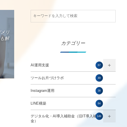
デメリ
ても解
カテゴリー
AI運用支援
67
ツールお片づけラボ
49
Instagram運用
38
LINE構築
64
デジタル化・AI導入補助金（旧IT導入補助
149
金）