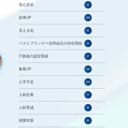
安心安全
42
効率UP
208
見える化
61
ベストプランナー合同会社の存在理由
10
IT参謀の認定実績
17
集客UP
100
人手不足
103
人材定着
77
人財育成
50
残業対策
65