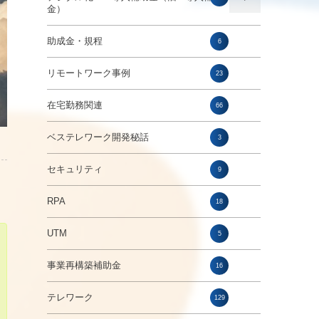
金）
助成金・規程
6
リモートワーク事例
23
在宅勤務関連
66
ベステレワーク開発秘話
3
セキュリティ
9
RPA
18
UTM
5
事業再構築補助金
16
テレワーク
129