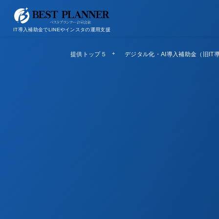
お問い合わせ
会社概要/特定商取引法に基づく表記
IT導入補助金でLINEやインスタの運用支援
提供トップ５
Top5
デジタル化・AI導入補助金（旧IT