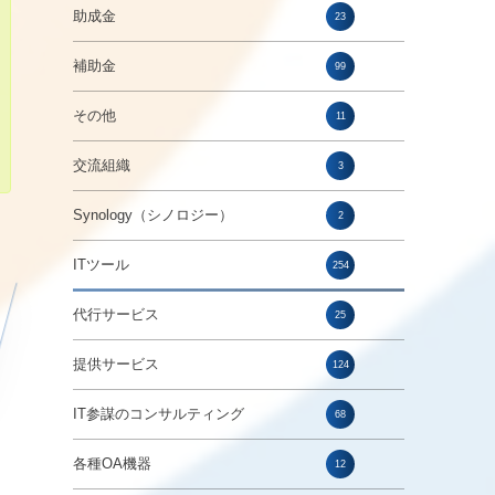
助成金
23
補助金
99
その他
11
交流組織
3
Synology（シノロジー）
2
ITツール
254
代行サービス
25
提供サービス
124
IT参謀のコンサルティング
68
各種OA機器
12