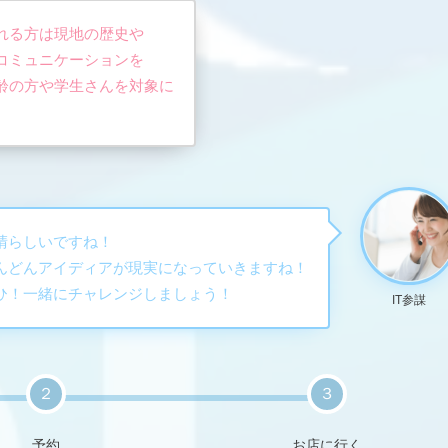
れる方は現地の歴史や
コミュニケーションを
齢の方や学生さんを対象に
晴らしいですね！
んどんアイディアが現実になっていきますね！
ひ！一緒にチャレンジしましょう！
IT参謀
２
３
予約
お店に行く