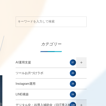
カテゴリー
AI運用支援
67
ツールお片づけラボ
49
Instagram運用
38
LINE構築
64
デジタル化・AI導入補助金（旧IT導入補助
149