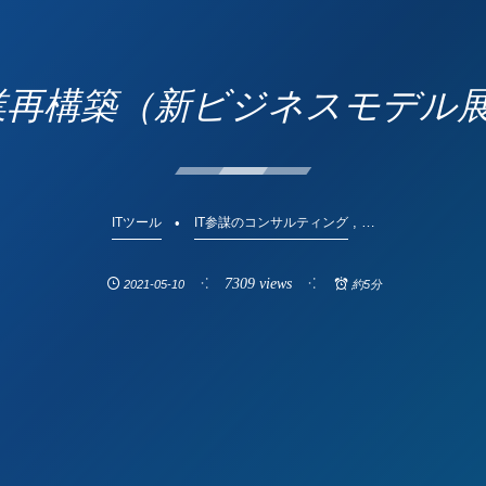
事業再構築（新ビジネスモデル展
, …
ITツール
IT参謀のコンサルティング
7309 views
2021-05-10
約5分