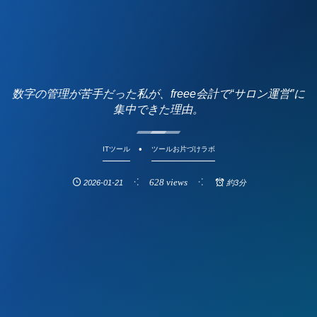
数字の管理が苦手だった私が、freee会計で“サロン運営”に
集中できた理由。
ITツール
ツールお片づけラボ
628 views
2026-01-21
約3分