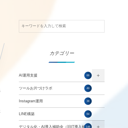
カテゴリー
AI運用支援
66
ツールお片づけラボ
49
影
も
Instagram運用
38
援
LINE構築
64
デジタル化・AI導入補助金（旧IT導入補助
146