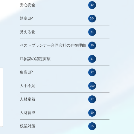
安心安全
42
効率UP
204
見える化
61
ベストプランナー合同会社の存在理由
10
IT参謀の認定実績
17
集客UP
97
人手不足
100
人材定着
77
人財育成
50
残業対策
65