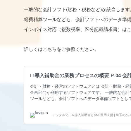
一般的な会計ソフト(財務・税務など)が該当します
経費精算ツールなども、会計ソフトへのデータ準
インボイス対応（複数税率、区分記載請求書）は
詳しくはこちらをご参照ください。
IT導入補助金の業務プロセスの概要 P-04
会計・財務・経営のソフトウェアとは 会計・財務・経
企画部門が利用するソフトウェアです。 一般的な会計
ツールなども、会計ソフトへのデータ準備ソフトとして
率、区分記載請求書）はここに該当します。 予算統制
ント） 予算統制、資金繰り計画、CMS（キャッシュ
デジタル化・AI導入補助金とSNS運用支援 | 埼玉の
す。 仕訳、各種出納帳、総勘定元帳、残高試算表、財務三表
定元帳、残高試算表、財務三表…