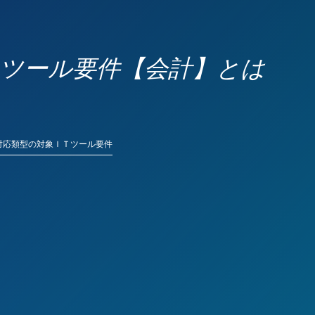
Ｔツール要件【会計】とは
ス対応類型の対象ＩＴツール要件