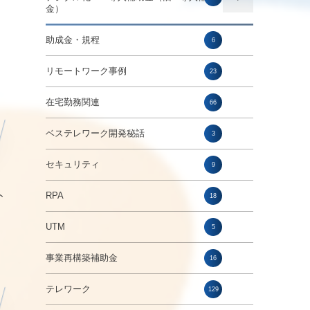
金）
ソ
助成金・規程
6
リモートワーク事例
23
在宅勤務関連
66
ベステレワーク開発秘話
3
セキュリティ
9
ト
RPA
18
UTM
5
事業再構築補助金
16
テレワーク
129