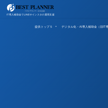
お問い合わせ
会社概要/特定商取引法に基づく表記
IT導入補助金でLINEやインスタの運用支援
提供トップ５
Top5
デジタル化・AI導入補助金（旧IT