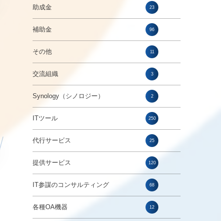
助成金
23
補助金
96
その他
11
し
交流組織
3
Synology（シノロジー）
2
ITツール
250
代行サービス
25
提供サービス
120
IT参謀のコンサルティング
68
各種OA機器
12