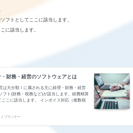
。
備ソフトとしてここに該当します。
ここに該当します。
 会計・財務・経営のソフトウェアとは
営は大分類Ⅰに属される主に経理・財務・経営
ソフト(財務・税務など)が該当します。経費精算
ここに該当します。 インボイス対応（複数税
、資金繰り計画、CMS（キャッシュ・マネジメ
・マネジメント）で使用されるソフトウェアで
ベストプランナー
（B/S,P/L,C/F） 仕訳、各種出納帳、総勘