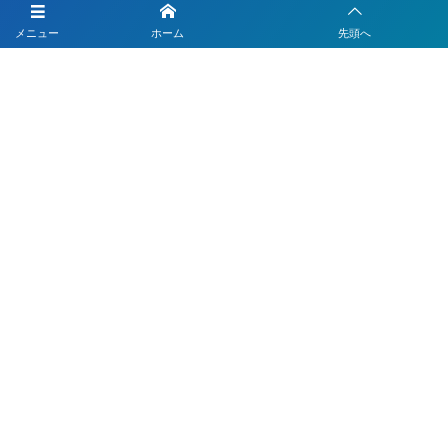
LINEを活用した採用活動
メニュー
ホーム
先頭へ
【注目】公式LINEを90分9900円で作成します
4つのLINEシステムが全部入り！ベストDXパック
Instagramの運用代行はベストプランナー
〒330-0843 埼玉県さいたま市大宮区吉敷町1-64-1-601
お電話でのお問合わせはこちら
048-812-5551
受付時間 9:00〜18:00(平日)