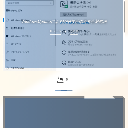
WindowsUpdateによるVPN接続の不具合対処法
ITツール
その他
0