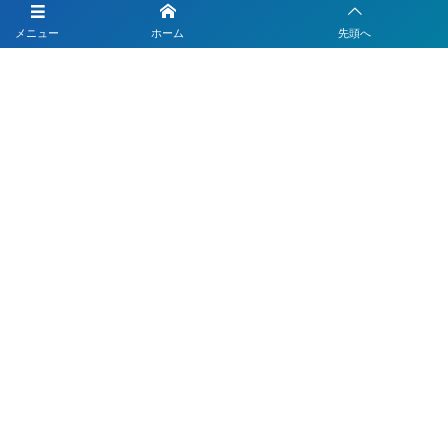
LINEを活用した採用活動
メニュー
ホーム
先頭へ
【注目】公式LINEを90分9900円で作成します
4つのLINEシステムが全部入り！ベストDXパック
Instagramの運用代行はベストプランナー
〒330-0843 埼玉県さいたま市大宮区吉敷町1-64-1-601
お電話でのお問合わせはこちら
048-812-5551
受付時間 9:00〜18:00(平日)