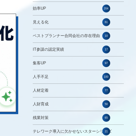
効率UP
204
見える化
61
ベストプランナー合同会社の存在理由
10
IT参謀の認定実績
17
集客UP
97
人手不足
100
人材定着
77
人財育成
50
残業対策
65
テレワーク導入に欠かせないスターシリーズ
21