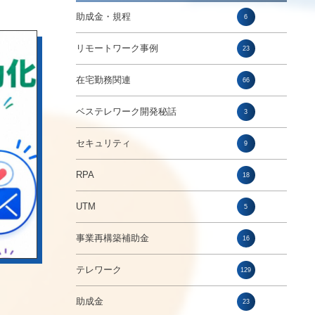
助成金・規程
6
リモートワーク事例
23
在宅勤務関連
66
ベステレワーク開発秘話
3
セキュリティ
9
RPA
18
UTM
5
事業再構築補助金
16
テレワーク
129
助成金
23