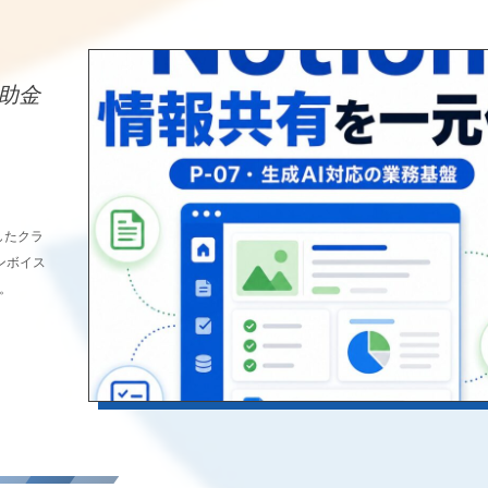
補助金
したクラ
ンボイス
。