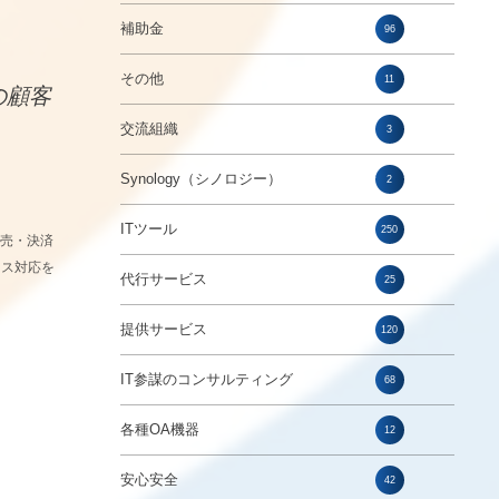
補助金
96
その他
11
の顧客
交流組織
3
Synology（シノロジー）
2
ITツール
250
販売・決済
イス対応を
代行サービス
25
提供サービス
120
IT参謀のコンサルティング
68
各種OA機器
12
安心安全
42