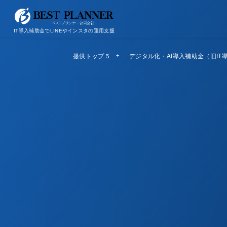
お問い合わせ
会社概要/特定商取引法に基づく表記
IT導入補助金でLINEやインスタの運用支援
提供トップ５
Top5
デジタル化・AI導入補助金（旧IT