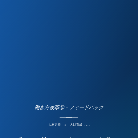
働き方改革⑥・フィードバック
, …
人材定着
人財育成