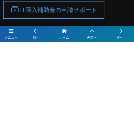
IT導入補助金の申請サポート
公式LINEで対応力向上
メニュー
前へ
ホーム
先頭へ
次へ
Instagramで集客力向上
Subscribe / Share