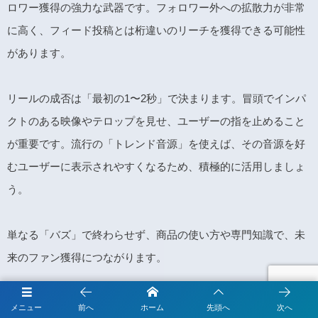
ロワー獲得の強力な武器です。フォロワー外への拡散力が非常
に高く、フィード投稿とは桁違いのリーチを獲得できる可能性
があります。
リールの成否は「最初の1〜2秒」で決まります。冒頭でインパ
クトのある映像やテロップを見せ、ユーザーの指を止めること
が重要です。流行の「トレンド音源」を使えば、その音源を好
むユーザーに表示されやすくなるため、積極的に活用しましょ
う。
単なる「バズ」で終わらせず、商品の使い方や専門知識で、未
来のファン獲得につながります。
4.
ファンの熱量を高めるストーリーズ活用術
メニュー
前へ
ホーム
先頭へ
次へ