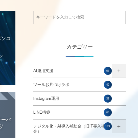
パソコ
カテゴリー
グ
AI運用支援
68
ツールお片づけラボ
49
Instagram運用
38
LINE構築
64
サーバ
り
デジタル化・AI導入補助金（旧IT導入補助
149
金）