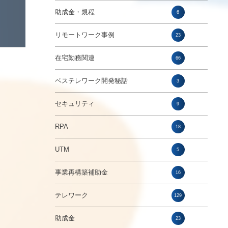
助成金・規程
6
リモートワーク事例
23
在宅勤務関連
66
ベステレワーク開発秘話
3
セキュリティ
9
RPA
18
UTM
5
事業再構築補助金
16
テレワーク
129
助成金
23