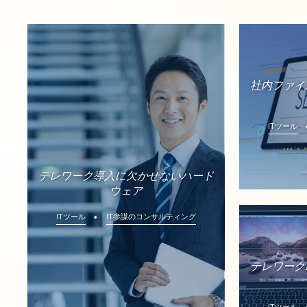
社内ファイ
ITツール
テレワーク導入に欠かせないハード
ウェア
ITツール
IT参謀のコンサルティング
テレワーク
ITツール