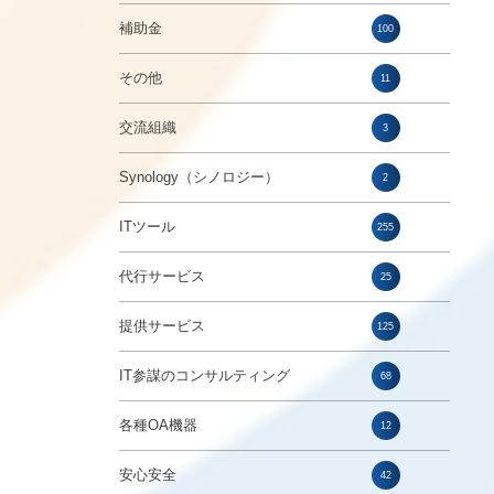
補助金
100
その他
11
交流組織
3
Synology（シノロジー）
2
ITツール
255
代行サービス
25
提供サービス
125
IT参謀のコンサルティング
68
各種OA機器
12
安心安全
42