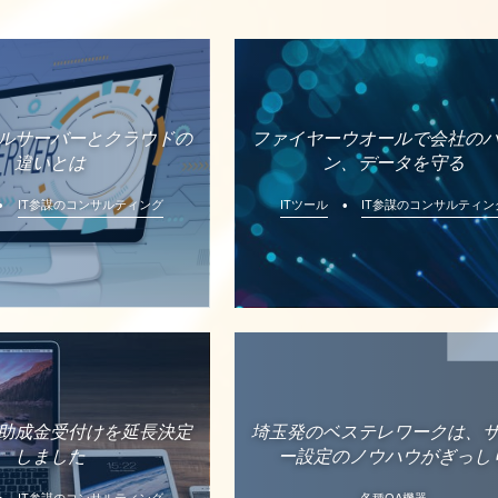
ルサーバーとクラウドの
ファイヤーウオールで会社の
違いとは
ン、データを守る
IT参謀のコンサルティング
ITツール
IT参謀のコンサルティン
助成金受付けを延長決定
埼玉発のベステレワークは、
しました
ー設定のノウハウがぎっし
IT参謀のコンサルティング
各種OA機器