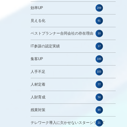
効率UP
209
見える化
61
ベストプランナー合同会社の存在理由
10
IT参謀の認定実績
17
集客UP
100
人手不足
103
人材定着
77
人財育成
50
残業対策
65
テレワーク導入に欠かせないスターシリーズ
21