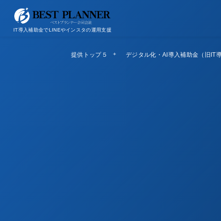
お問い合わせ
会社概要/特定商取引法に基づく表記
IT導入補助金でLINEやインスタの運用支援
提供トップ５
Top5
デジタル化・AI導入補助金（旧IT