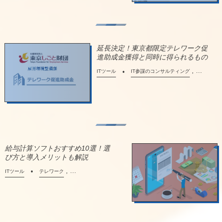
延長決定！東京都限定テレワーク促
進助成金獲得と同時に得られるもの
, …
ITツール
IT参謀のコンサルティング
給与計算ソフトおすすめ10選！選
び方と導入メリットも解説
, …
ITツール
テレワーク