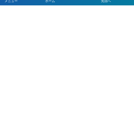
メニュー
ホーム
先頭へ
LINEで予約
LINEで簡単打刻
LINEで決済
LINEで問診票・お問合せフォーム
LINEを活用した採用活動
【注目】公式LINEを90分9900円で作成します
4つのLINEシステムが全部入り！ベストDXパック
Instagramの運用代行はベストプランナー