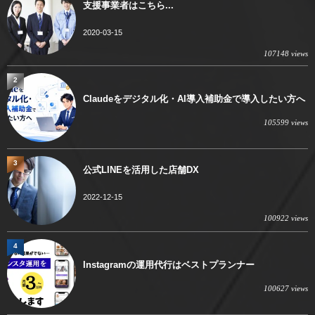
支援事業者はこちら...
2020-03-15
107148 views
2
Claudeをデジタル化・AI導入補助金で導入したい方へ
105599 views
3
公式LINEを活用した店舗DX
2022-12-15
100922 views
4
Instagramの運用代行はベストプランナー
100627 views