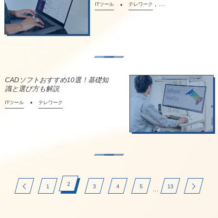
, …
ITツール
テレワーク
CADソフトおすすめ10選！基礎知
識と選び方も解説
ITツール
テレワーク
2
1
3
4
5
13
...