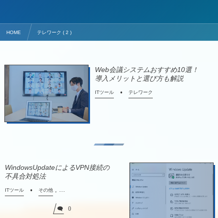
HOME
テレワーク ( 2 )
Web会議システムおすすめ10選！
導入メリットと選び方も解説
ITツール
テレワーク
WindowsUpdateによるVPN接続の
不具合対処法
, …
ITツール
その他
0