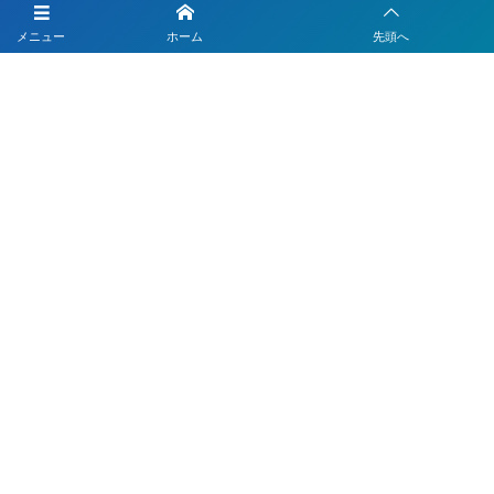
LINEを活用した採用活動
メニュー
ホーム
先頭へ
【注目】公式LINEを90分9900円で作成します
4つのLINEシステムが全部入り！ベストDXパック
Instagramの運用代行はベストプランナー
〒330-0843 埼玉県さいたま市大宮区吉敷町1-64-1-601
お電話でのお問合わせはこちら
048-812-5551
受付時間 9:00〜18:00(平日)