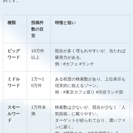
則です。
種類
投稿件
特徴と狙い
数の目
安
ビッグ
10万件
競合が多く埋もれやすいが、当たれば
ワード
以上
爆発力がある。
例：#カフェ #ランチ
ミドル
1万〜1
ある程度の検索数があり、上位表示も
ワード
0万件
現実的に狙えるゾーン。
例：#東京カフェ巡り #渋谷ランチ部
スモー
1万件未
検索数は少ないが、競合が少なく「人
ルワー
満
気投稿」に載りやすい。
ド
ターゲットが絞られており、濃いファ
ンに届く。