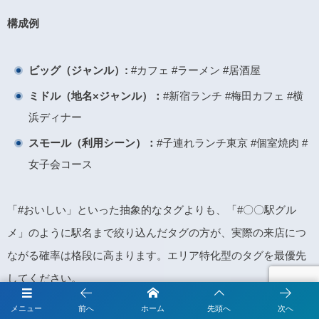
構成例
ビッグ（ジャンル）:
#カフェ #ラーメン #居酒屋
ミドル（地名×ジャンル）：
#新宿ランチ #梅田カフェ #横
浜ディナー
スモール（利用シーン）：
#子連れランチ東京 #個室焼肉 #
女子会コース
「#おいしい」といった抽象的なタグよりも、「#〇〇駅グル
メ」のように駅名まで絞り込んだタグの方が、実際の来店につ
ながる確率は格段に高まります。エリア特化型のタグを最優先
してください。
メニュー
前へ
ホーム
先頭へ
次へ