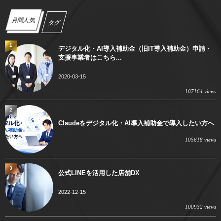
月間人気
タグ
1
デジタル化・AI導入補助金（旧IT導入補助金）申請・
支援事業者はこちら...
2020-03-15
107164 views
2
Claudeをデジタル化・AI導入補助金で導入したい方へ
105618 views
3
公式LINEを活用した店舗DX
2022-12-15
100932 views