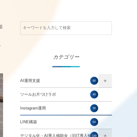
知
ど
カテゴリー
AI運用支援
66
ツールお片づけラボ
49
Instagram運用
38
LINE構築
64
デジタル化・AI導入補助金（旧IT導入補助
146