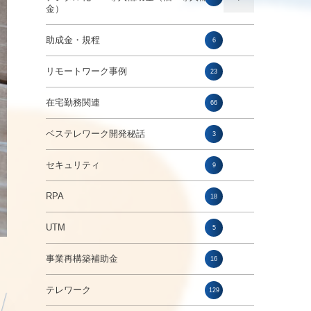
金）
助成金・規程
6
リモートワーク事例
23
在宅勤務関連
66
ベステレワーク開発秘話
3
セキュリティ
9
RPA
18
UTM
5
事業再構築補助金
16
テレワーク
129