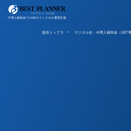
お問い合わせ
会社概要/特定商取引法に基づく表記
IT導入補助金でLINEやインスタの運用支援
提供トップ５
Top5
デジタル化・AI導入補助金（旧IT