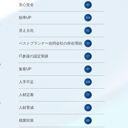
安心安全
42
効率UP
204
防
見える化
61
ベストプランナー合同会社の存在理由
10
IT参謀の認定実績
17
の
集客UP
97
人手不足
100
人材定着
77
や
人財育成
50
残業対策
65