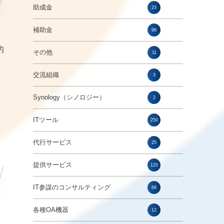
助成金
23
補助金
96
的
その他
11
交流組織
3
Synology（シノロジー）
2
ITツール
250
代行サービス
25
提供サービス
120
IT参謀のコンサルティング
68
各種OA機器
12