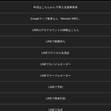
申請はこちらから IT導入支援事業者
Googleマップ集客なら「Monster-MEO」
LINEのデモアカウントの体験はこちら
LINEで順番待ち
LINEでデジタル会員証
LINEでモバイルオーダー
LINEでテーブルオーダー
LINEで予約
LINEで簡単打刻
LINEで決済