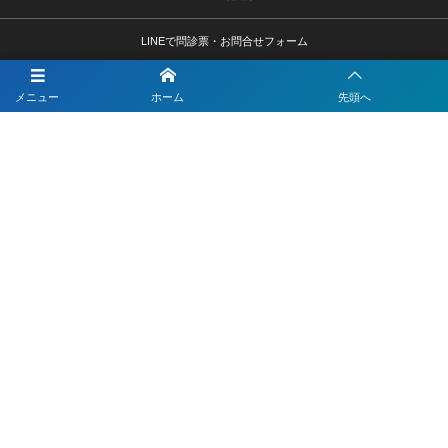
LINEで問診票・お問合せフォーム
LINEを活用した採用活動
メニュー
ホーム
先頭へ
【注目】公式LINEを90分9900円で作成します
4つのLINEシステムが全部入り！ベストDXパック
Instagramの運用代行はベストプランナー
〒330-0843 埼玉県さいたま市大宮区吉敷町1-64-1-601
お電話でのお問合わせはこちら
048-812-5551