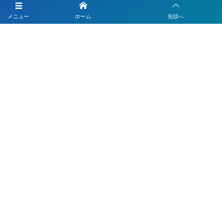
LINEを活用した採用活動
メニュー
ホーム
先頭へ
【注目】公式LINEを90分9900円で作成します
4つのLINEシステムが全部入り！ベストDXパック
Instagramの運用代行はベストプランナー
〒330-0843 埼玉県さいたま市大宮区吉敷町1-64-1-601
お電話でのお問合わせはこちら
048-812-5551
受付時間 9:00〜18:00(平日)